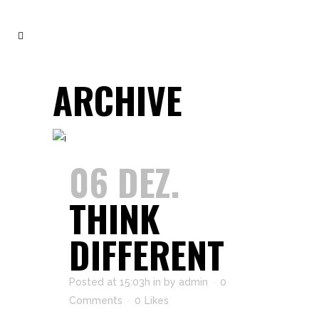
ARCHIVE
06 DEZ.
THINK
DIFFERENT
Posted at 15:03h
in
by
admin
0
Comments
0
Likes